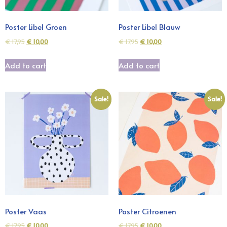
Poster Libel Groen
Poster Libel Blauw
€
17,95
€
10,00
€
17,95
€
10,00
Add to cart
Add to cart
Sale!
Sale!
Poster Vaas
Poster Citroenen
€
17,95
€
10,00
€
17,95
€
10,00