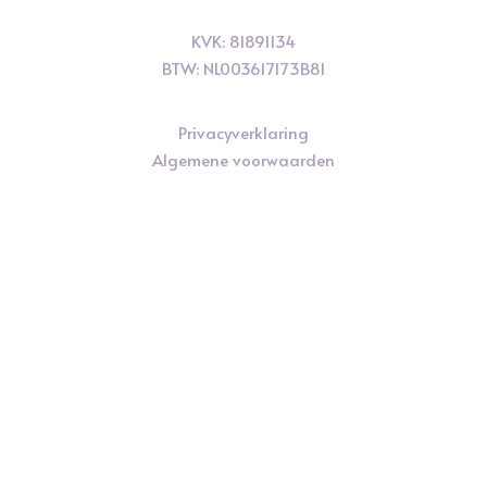
KVK: 81891134
BTW: NL003617173B81
Privacyverklaring
Algemene voorwaarden