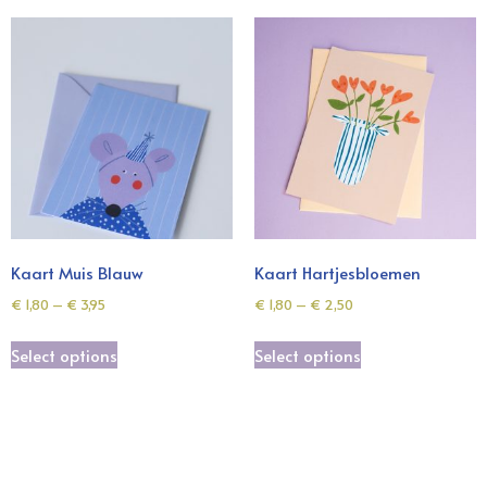
Kaart Muis Blauw
Kaart Hartjesbloemen
€
1,80
–
€
3,95
€
1,80
–
€
2,50
Select options
Select options