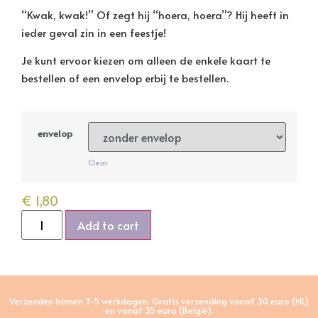
“Kwak, kwak!” Of zegt hij “hoera, hoera”? Hij heeft in
ieder geval zin in een feestje!
Je kunt ervoor kiezen om alleen de enkele kaart te
bestellen of een envelop erbij te bestellen.
envelop
Clear
€
1,80
Add to cart
Verzenden binnen 3-5 werkdagen. Gratis verzending vanaf 30 euro (NL)
en vanaf 35 euro (België).