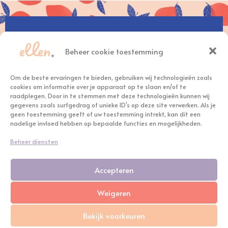
hallo@ellennelissen.nl
+31(0)6 – 30 12 99 11
Beheer cookie toestemming
Om de beste ervaringen te bieden, gebruiken wij technologieën zoals
cookies om informatie over je apparaat op te slaan en/of te
raadplegen. Door in te stemmen met deze technologieën kunnen wij
gegevens zoals surfgedrag of unieke ID's op deze site verwerken. Als je
geen toestemming geeft of uw toestemming intrekt, kan dit een
nadelige invloed hebben op bepaalde functies en mogelijkheden.
Beheer diensten
2023 © Ellen Nelissen
Accepteren
KVK: 81891134
BTW: NL003617173B81
Weigeren
Bekijk voorkeuren
Privacyverklaring