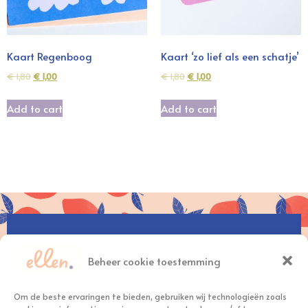
Kaart Regenboog
Kaart ‘zo lief als een schatje’
€
1,80
€
1,00
€
1,80
€
1,00
Add to cart
Add to cart
hallo@ellennelissen.nl
+31(0)6 – 30 12 99 11
Beheer cookie toestemming
Om de beste ervaringen te bieden, gebruiken wij technologieën zoals