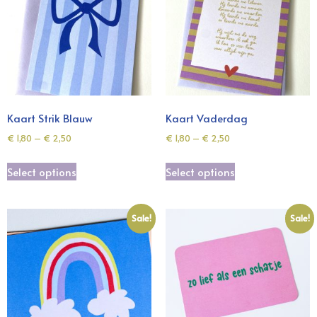
Kaart Strik Blauw
Kaart Vaderdag
€
1,80
–
€
2,50
€
1,80
–
€
2,50
Select options
Select options
Sale!
Sale!