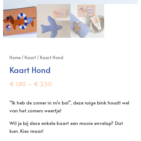
Home
/
Kaart
/ Kaart Hond
Kaart Hond
€
1,80
–
€
2,50
“Ik heb de zomer in m’n bol”, deze ruige bink houdt wel
van het zomers weertje!
Wil je bij deze enkele kaart een mooie envelop? Dat
kan. Kies maar!