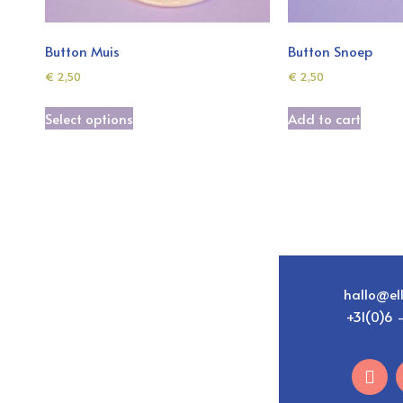
Button Muis
Button Snoep
€
2,50
€
2,50
Select options
Add to cart
hallo@ell
+31(0)6 