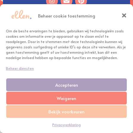
Beheer cookie toestemming
Om de beste ervaringen te bieden, gebruiken wij technologieën zoals
cookies om informatie over je apparaat op te slaan en/of te
2023 © Ellen Nelissen
raadplegen. Door in te stemmen met deze technologieën kunnen wij
gegevens zoals surfgedrag of unieke ID's op deze site verwerken. Als je
geen toestemming geeft of uw toestemming intrekt, kan dit een
KVK: 81891134
nadelige invloed hebben op bepaalde functies en mogelijkheden.
BTW: NL003617173B81
Beheer diensten
Privacyverklaring
Accepteren
Algemene voorwaarden
Weigeren
Bekijk voorkeuren
Privacyverklaring